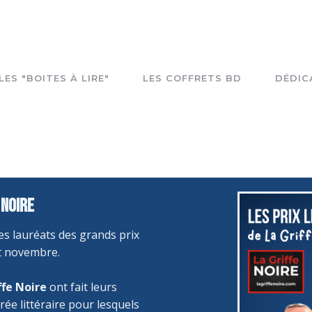
LES "BOITES À LIRE"
LES COFFRETS BD
DÉDIC
 Noire
es lauréats des grands prix
t novembre.
ffe Noire
ont fait leurs
rée littéraire pour lesquels